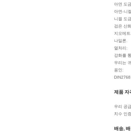
아연 도금
아연-니켈
니켈 도금
검은 산화
지오메트
나일론.
열처리:
강화를 
우리는 귀
용인:
DIN276
제품 자
우리 공급
치수 인증
배송, 