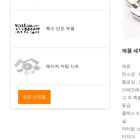
특수 단조 부품
제품 세
레이저 커팅 시트
재료:
탄소강 : Q
합금강 : 3
스테인레스 스
모든 신제품
그 외 
등급:
클래스 4.8,
실:
미터법 스
마치다: