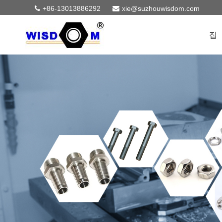
+86-13013886292
xie@suzhouwisdom.com
집